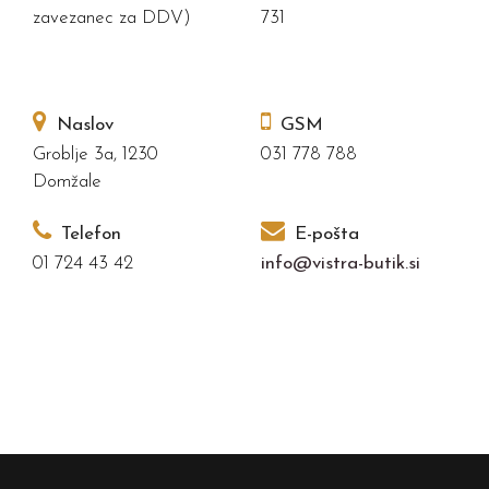
zavezanec za DDV)
731
Naslov
GSM
Groblje 3a, 1230
031 778 788
Domžale
Telefon
E-pošta
01 724 43 42
info@vistra-butik.si