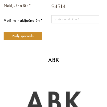
Naključna št.: *
94514
Vpišite naključno št: *
Pošlji sporočilo
ABK