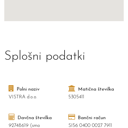
Splošni podatki
Polni naziv
Matična številka
VISTRA d.o.o.
5305411
Davčna številka
Bančni račun
92748619 (smo
SI56 0400 0027 7911