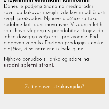
z izjemnimi estetskimi lastnostmi
.
Danes je podjetje znano na mednarodni
ravni po kakovosti svojih izdelkov in odličnosti
svojih proizvodov. Njihove ploščice so tako
sodobne kot tudni inovativne. V zadnjih letih
so njihova vlaganja v posodobitev strojev, da
lahko dosegajo večjo rast proizvodnje. Pod
blagovno znamko Faetano prodajajo stenske
ploščice, ki so narejene iz bele gline.
Njihovo ponudbo si lahko ogledate na
uradni spletni strani.
Želite nasvet
strokovnjaka?