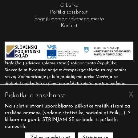
O butiku
Politika zasebnosti
Pogoji uporabe spletnega mesta
Kontakt
Naložbo (izdelavo spletne strani) sofinancirata Republika
Slovenija in Evropska unija iz Evropskega sklada za regionalni
razvoj. Sofinanciranje je bilo pridobljeno preko Vavčerja za
digitalni marketing s ciljem posodobiti spletni nastop podjetja.
X
Piškotki in zasebnost
Spletna stran evropske kohezijske politike v Sloveniji:
http://www.eu-skladi.si
.
Na spletni strani uporabljamo piškotke tretjih strani za
različne namene (vodenje statistike, socialni vtičniki,...). S
klikom na gumb STRINJAM SE se bodo ti piškotki
Copyright 2026 VISTRA d.o.o.
namestili.
Produkcija PNV