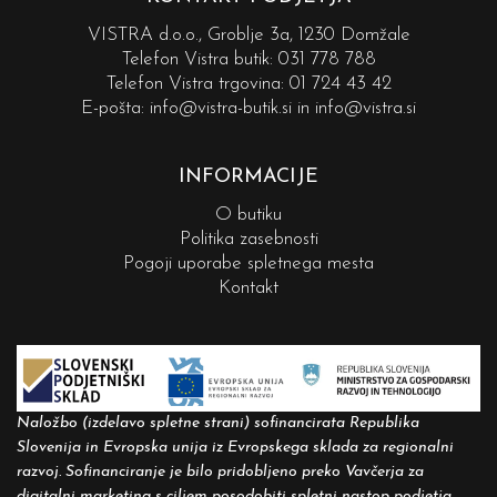
VISTRA d.o.o., Groblje 3a, 1230 Domžale
Telefon Vistra butik:
031 778 788
Telefon Vistra trgovina:
01 724 43 42
E-pošta:
info@vistra-butik.si
in
info@vistra.si
INFORMACIJE
O butiku
Politika zasebnosti
Pogoji uporabe spletnega mesta
Kontakt
Naložbo (izdelavo spletne strani) sofinancirata Republika
Slovenija in Evropska unija iz Evropskega sklada za regionalni
razvoj. Sofinanciranje je bilo pridobljeno preko Vavčerja za
digitalni marketing s ciljem posodobiti spletni nastop podjetja.