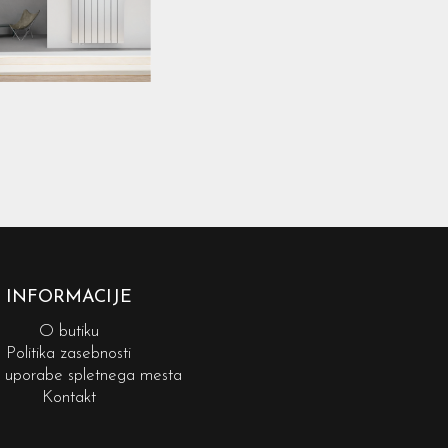
INFORMACIJE
O butiku
Politika zasebnosti
i uporabe spletnega mesta
Kontakt