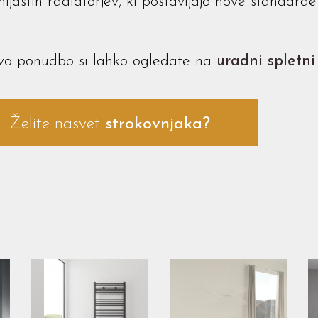
ijastih radiatorjev, ki postavljajo nove standarde 
vo ponudbo si lahko ogledate na
uradni spletni 
Želite nasvet
strokovnjaka?