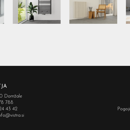
TJA
230 Domžale
78 788
24 43 42
Pogoj
nfo@vistra.si