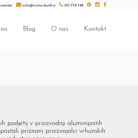
Domžale
info@vistra-butik.si
031 778 788
lno
Blog
O nas
Kontakt
h podjetij v proizvodnji aluminijastih
postali priznani proizvajalci vrhunskih