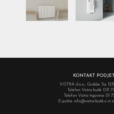
KONTAKT PODJE
VISTRA d.o.o., Groblje 3a, 1
Telefon Vistra butik:
031 7
Telefon Vistra trgovina:
01 7
E-pošta:
info@vistra-butik.si
in
i