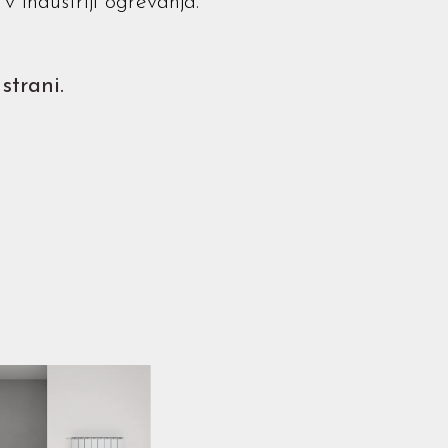
v industriji ogrevanja.
strani.