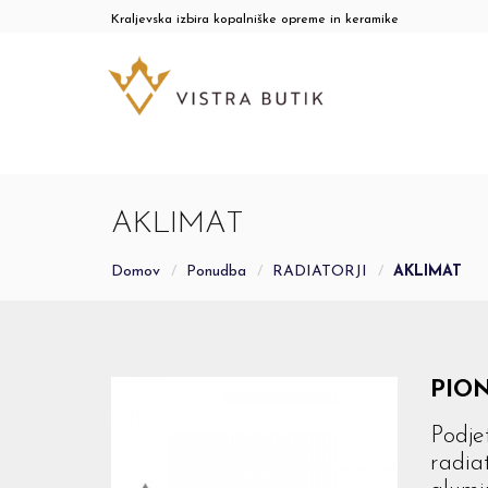
Kraljevska izbira kopalniške opreme in keramike
AKLIMAT
Domov
Ponudba
RADIATORJI
AKLIMAT
PION
Podje
radiat