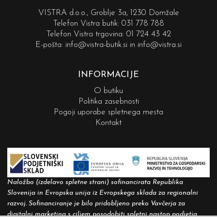
VISTRA d.o.o., Groblje 3a, 1230 Domžale
Telefon Vistra butik:
031 778 788
Telefon Vistra trgovina:
01 724 43 42
E-pošta:
info@vistra-butik.si
in
info@vistra.si
INFORMACIJE
O butiku
Politika zasebnosti
Pogoji uporabe spletnega mesta
Kontakt
Naložbo (izdelavo spletne strani) sofinancirata Republika
Slovenija in Evropska unija iz Evropskega sklada za regionalni
razvoj. Sofinanciranje je bilo pridobljeno preko Vavčerja za
digitalni marketing s ciljem posodobiti spletni nastop podjetja.