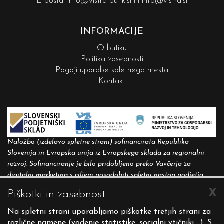
E-pošta:
info@vistra-butik.si
in
info@vistra.si
INFORMACIJE
O butiku
Politika zasebnosti
Pogoji uporabe spletnega mesta
Kontakt
Naložbo (izdelavo spletne strani) sofinancirata Republika
Slovenija in Evropska unija iz Evropskega sklada za regionalni
razvoj. Sofinanciranje je bilo pridobljeno preko Vavčerja za
digitalni marketing s ciljem posodobiti spletni nastop podjetja.
X
Piškotki in zasebnost
Spletna stran evropske kohezijske politike v Sloveniji:
http://www.eu-skladi.si
.
Na spletni strani uporabljamo piškotke tretjih strani za
različne namene (vodenje statistike, socialni vtičniki,...). S