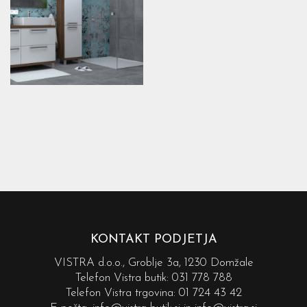
KONTAKT PODJETJA
VISTRA d.o.o., Groblje 3a, 1230 Domžale
Telefon Vistra butik:
031 778 788
Telefon Vistra trgovina:
01 724 43 42