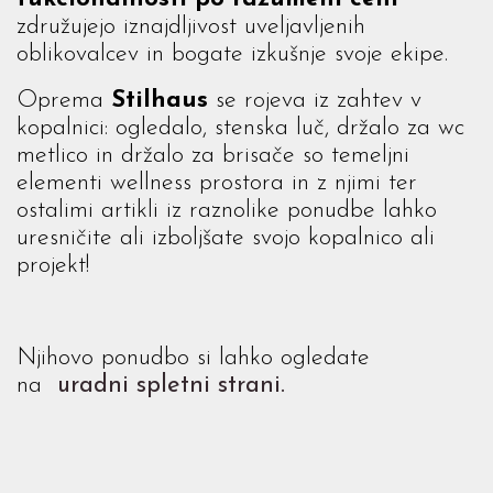
združujejo iznajdljivost uveljavljenih
oblikovalcev in bogate izkušnje svoje ekipe.
Oprema
Stilhaus
se rojeva iz zahtev v
kopalnici: ogledalo, stenska luč, držalo za wc
metlico in držalo za brisače so temeljni
elementi wellness prostora in z njimi ter
ostalimi artikli iz raznolike ponudbe lahko
uresničite ali izboljšate svojo kopalnico ali
projekt!
Njihovo ponudbo si lahko ogledate
na
uradni spletni strani.