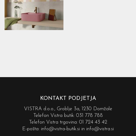
KONTAKT PODJETJA
VISTRA d.o.o., Groblje 3a, 1230 Domžale
Telefon Vistra butik:
031 778 788
Telefon Vistra trgovina:
01 724 43 42
E-pošta:
info@vistra-butik.si
in
info@vistra.si