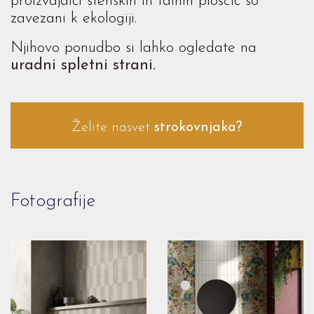
proizvajalci stenskih in talnih ploščic so
zavezani k ekologiji.
Njihovo ponudbo si lahko ogledate na
uradni spletni strani.
Želite nasvet
strokovnjaka?
Fotografije