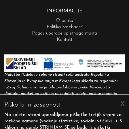
INFORMACIJE
O butiku
Politika zasebnosti
Pogoji uporabe spletnega mesta
Kontakt
Naložbo (izdelavo spletne strani) sofinancirata Republika
Slovenija in Evropska unija iz Evropskega sklada za regionalni
razvoj. Sofinanciranje je bilo pridobljeno preko Vavčerja za
digitalni marketing s ciljem posodobiti spletni nastop podjetja.
X
Piškotki in zasebnost
Spletna stran evropske kohezijske politike v Sloveniji:
http://www.eu-skladi.si
.
Na spletni strani uporabljamo piškotke tretjih strani za
različne namene (vodenje statistike, socialni vtičniki,...). S
klikom na gumb STRINJAM SE se bodo ti piškotki