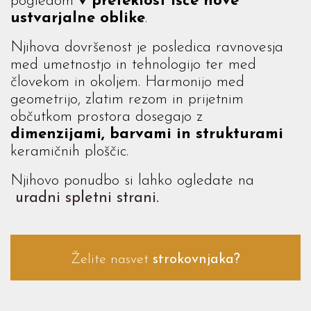
pogledom
v preteklost išče nove
ustvarjalne oblike
.
Njihova dovršenost je posledica ravnovesja
med umetnostjo in tehnologijo ter med
človekom in okoljem. Harmonijo med
geometrijo, zlatim rezom in prijetnim
občutkom prostora dosegajo z
dimenzijami, barvami in strukturami
keramičnih ploščic.
Njihovo ponudbo si lahko ogledate na
uradni spletni strani.
Želite nasvet
strokovnjaka?